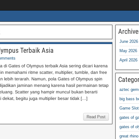
Archive
k
June 2026
Olympus Terbaik Asia
May 2026
omments
April 2026
la di Gates of Olympus terbaik Asia sering dicari karena
in memahami ritme scatter, multiplier, tumble, dan free
Categor
n lebih terarah. Namun, pola Gates of Olympus spin
 dijadikan jaminan menang karena hasil permainan tetap
aztec gem
eluang. Scatter yang hampir muncul bukan berarti
 dekat, begitu juga multiplier besar tidak […]
big bass 
Game Slot
Read Post
gates of g
gates of o
great rhino