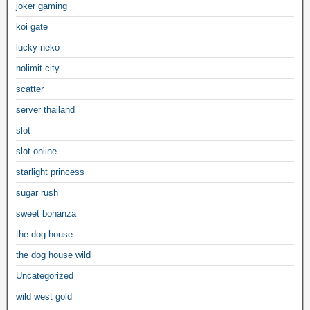
joker gaming
koi gate
lucky neko
nolimit city
scatter
server thailand
slot
slot online
starlight princess
sugar rush
sweet bonanza
the dog house
the dog house wild
Uncategorized
wild west gold