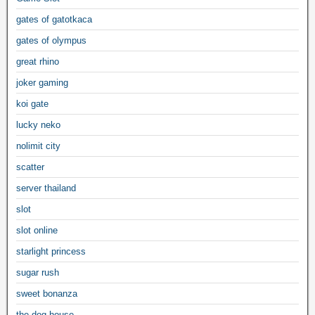
gates of gatotkaca
gates of olympus
great rhino
joker gaming
koi gate
lucky neko
nolimit city
scatter
server thailand
slot
slot online
starlight princess
sugar rush
sweet bonanza
the dog house