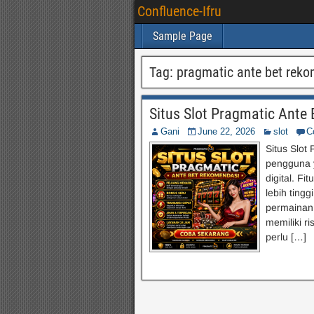
Confluence-Ifru
Sample Page
Tag:
pragmatic ante bet rek
Situs Slot Pragmatic Ante
Gani
June 22, 2026
slot
C
Situs Slot
pengguna 
digital. F
lebih ting
permainan.
memiliki r
perlu […]