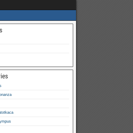
s
ies
s
bonanza
atotkaca
lympus