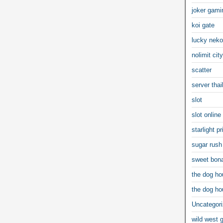
joker gami
koi gate
lucky neko
nolimit city
scatter
server thai
slot
slot online
starlight p
sugar rush
sweet bon
the dog ho
the dog ho
Uncategor
wild west 