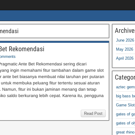
Archive
omendasi
June 2026
 Bet Rekomendasi
May 2026
omments
April 2026
 Pragmatic Ante Bet Rekomendasi sering dicari
yang ingin memahami fitur tambahan dalam game slot
Categor
itur ante bet biasanya membuat nilai taruhan per putaran
gi untuk membuka peluang fitur tertentu sesuai aturan
aztec gem
 Namun, fitur ini bukan jaminan menang dan tetap
isiko saldo berkurang lebih cepat. Karena itu, pengguna
big bass 
Game Slot
Read Post
gates of g
gates of o
great rhino