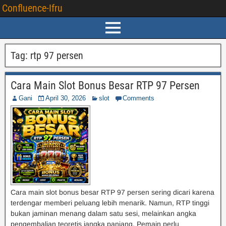
Confluence-Ifru
Tag:
rtp 97 persen
Cara Main Slot Bonus Besar RTP 97 Persen
Gani
April 30, 2026
slot
Comments
Cara main slot bonus besar RTP 97 persen sering dicari karena
terdengar memberi peluang lebih menarik. Namun, RTP tinggi
bukan jaminan menang dalam satu sesi, melainkan angka
pengembalian teoretis jangka panjang. Pemain perlu