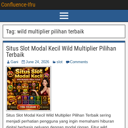
Confluence-Ifru
Tag:
wild multiplier pilihan terbaik
Situs Slot Modal Kecil Wild Multiplier Pilihan
Terbaik
Gani
June 24, 2026
slot
Comments
Situs Slot Modal Kecil Wild Multiplier Pilihan Terbaik sering
menjadi perhatian pengguna yang ingin memahami hiburan
digital berbasis peluang dengan modal ringan. Fitur wild