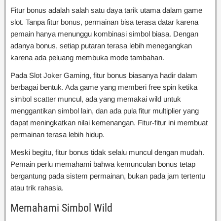
Fitur bonus adalah salah satu daya tarik utama dalam game
slot. Tanpa fitur bonus, permainan bisa terasa datar karena
pemain hanya menunggu kombinasi simbol biasa. Dengan
adanya bonus, setiap putaran terasa lebih menegangkan
karena ada peluang membuka mode tambahan.
Pada Slot Joker Gaming, fitur bonus biasanya hadir dalam
berbagai bentuk. Ada game yang memberi free spin ketika
simbol scatter muncul, ada yang memakai wild untuk
menggantikan simbol lain, dan ada pula fitur multiplier yang
dapat meningkatkan nilai kemenangan. Fitur-fitur ini membuat
permainan terasa lebih hidup.
Meski begitu, fitur bonus tidak selalu muncul dengan mudah.
Pemain perlu memahami bahwa kemunculan bonus tetap
bergantung pada sistem permainan, bukan pada jam tertentu
atau trik rahasia.
Memahami Simbol Wild