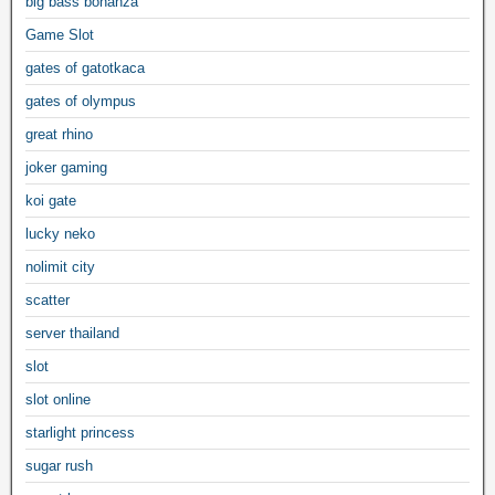
big bass bonanza
Game Slot
gates of gatotkaca
gates of olympus
great rhino
joker gaming
koi gate
lucky neko
nolimit city
scatter
server thailand
slot
slot online
starlight princess
sugar rush