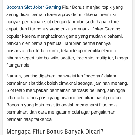
Bocoran Slot Joker Gaming
Fitur Bonus menjadi topik yang
sering dicari pemain karena provider ini dikenal memiliki
banyak permainan slot dengan tampilan sederhana, ritme
cepat, dan fitur bonus yang cukup menarik. Joker Gaming
populer karena menghadirkan game yang mudah dipahami,
bahkan oleh pemain pemula. Tampilan permainannya
biasanya tidak terlalu rumit, tetapi tetap memiliki elemen
hiburan seperti simbol wild, scatter, free spin, multiplier, hingga
fitur gamble.
Namun, penting dipahami bahwa istilah “bocoran” dalam
permainan slot tidak boleh dimaknai sebagai jaminan menang.
Slot tetap merupakan permainan berbasis peluang, sehingga
tidak ada rumus pasti yang bisa menentukan hasil putaran.
Bocoran yang lebih realistis adalah memahami fitur, pola
permainan, dan cara mengatur modal agar pengalaman
bermain tetap terkendali.
Mengapa Fitur Bonus Banyak Dicari?