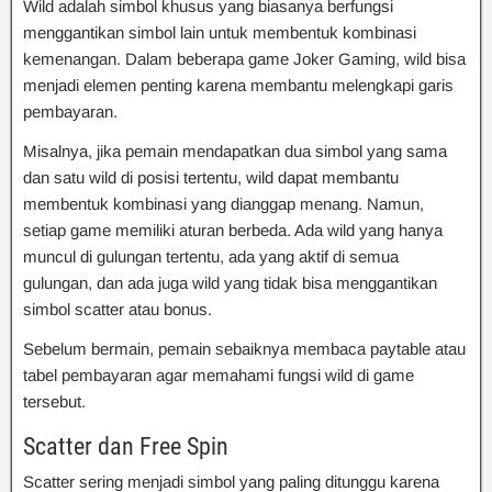
Wild adalah simbol khusus yang biasanya berfungsi
menggantikan simbol lain untuk membentuk kombinasi
kemenangan. Dalam beberapa game Joker Gaming, wild bisa
menjadi elemen penting karena membantu melengkapi garis
pembayaran.
Misalnya, jika pemain mendapatkan dua simbol yang sama
dan satu wild di posisi tertentu, wild dapat membantu
membentuk kombinasi yang dianggap menang. Namun,
setiap game memiliki aturan berbeda. Ada wild yang hanya
muncul di gulungan tertentu, ada yang aktif di semua
gulungan, dan ada juga wild yang tidak bisa menggantikan
simbol scatter atau bonus.
Sebelum bermain, pemain sebaiknya membaca paytable atau
tabel pembayaran agar memahami fungsi wild di game
tersebut.
Scatter dan Free Spin
Scatter sering menjadi simbol yang paling ditunggu karena