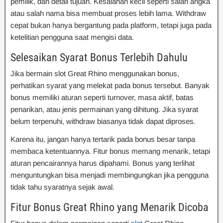
pemilik, dan detail tujuan. Kesalahan kecil seperti salah angka
atau salah nama bisa membuat proses lebih lama. Withdraw
cepat bukan hanya bergantung pada platform, tetapi juga pada
ketelitian pengguna saat mengisi data.
Selesaikan Syarat Bonus Terlebih Dahulu
Jika bermain slot Great Rhino menggunakan bonus,
perhatikan syarat yang melekat pada bonus tersebut. Banyak
bonus memiliki aturan seperti turnover, masa aktif, batas
penarikan, atau jenis permainan yang dihitung. Jika syarat
belum terpenuhi, withdraw biasanya tidak dapat diproses.
Karena itu, jangan hanya tertarik pada bonus besar tanpa
membaca ketentuannya. Fitur bonus memang menarik, tetapi
aturan pencairannya harus dipahami. Bonus yang terlihat
menguntungkan bisa menjadi membingungkan jika pengguna
tidak tahu syaratnya sejak awal.
Fitur Bonus Great Rhino yang Menarik Dicoba