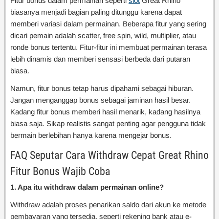
Fitur bonus dalam permainan seperti
slot
Great Rhino
biasanya menjadi bagian paling ditunggu karena dapat
memberi variasi dalam permainan. Beberapa fitur yang sering
dicari pemain adalah scatter, free spin, wild, multiplier, atau
ronde bonus tertentu. Fitur-fitur ini membuat permainan terasa
lebih dinamis dan memberi sensasi berbeda dari putaran
biasa.
Namun, fitur bonus tetap harus dipahami sebagai hiburan.
Jangan menganggap bonus sebagai jaminan hasil besar.
Kadang fitur bonus memberi hasil menarik, kadang hasilnya
biasa saja. Sikap realistis sangat penting agar pengguna tidak
bermain berlebihan hanya karena mengejar bonus.
FAQ Seputar Cara Withdraw Cepat Great Rhino
Fitur Bonus Wajib Coba
1. Apa itu withdraw dalam permainan online?
Withdraw adalah proses penarikan saldo dari akun ke metode
pembayaran yang tersedia, seperti rekening bank atau e-