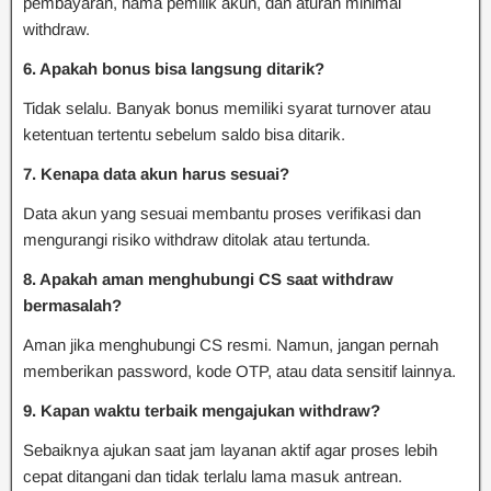
pembayaran, nama pemilik akun, dan aturan minimal
withdraw.
6. Apakah bonus bisa langsung ditarik?
Tidak selalu. Banyak bonus memiliki syarat turnover atau
ketentuan tertentu sebelum saldo bisa ditarik.
7. Kenapa data akun harus sesuai?
Data akun yang sesuai membantu proses verifikasi dan
mengurangi risiko withdraw ditolak atau tertunda.
8. Apakah aman menghubungi CS saat withdraw
bermasalah?
Aman jika menghubungi CS resmi. Namun, jangan pernah
memberikan password, kode OTP, atau data sensitif lainnya.
9. Kapan waktu terbaik mengajukan withdraw?
Sebaiknya ajukan saat jam layanan aktif agar proses lebih
cepat ditangani dan tidak terlalu lama masuk antrean.