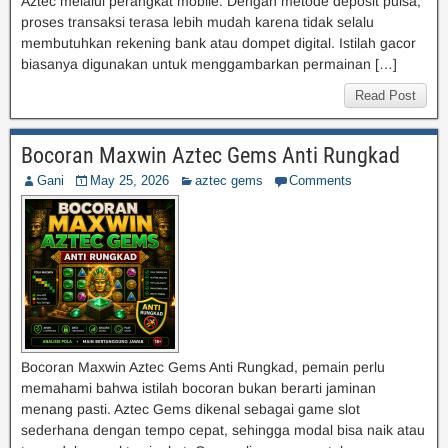
Aztec melalui perangkat mobile. Dengan metode deposit pulsa,
proses transaksi terasa lebih mudah karena tidak selalu
membutuhkan rekening bank atau dompet digital. Istilah gacor
biasanya digunakan untuk menggambarkan permainan […]
Read Post
Bocoran Maxwin Aztec Gems Anti Rungkad
Gani
May 25, 2026
aztec gems
Comments
Bocoran Maxwin Aztec Gems Anti Rungkad, pemain perlu
memahami bahwa istilah bocoran bukan berarti jaminan
menang pasti. Aztec Gems dikenal sebagai game slot
sederhana dengan tempo cepat, sehingga modal bisa naik atau