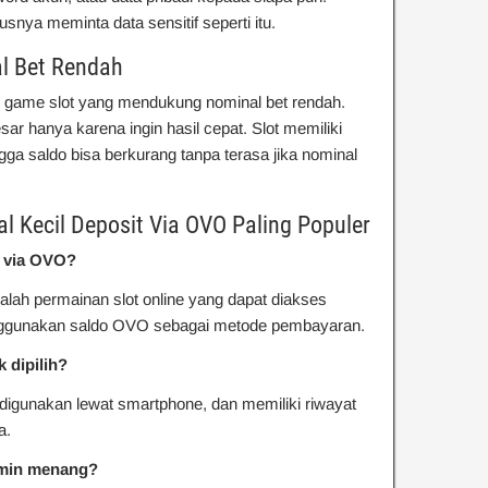
snya meminta data sensitif seperti itu.
l Bet Rendah
h game slot yang mendukung nominal bet rendah.
r hanya karena ingin hasil cepat. Slot memiliki
ga saldo bisa berkurang tanpa terasa jika nominal
l Kecil Deposit Via OVO Paling Populer
it via OVO?
alah permainan slot online yang dapat diakses
nggunakan saldo OVO sebagai metode pembayaran.
 dipilih?
digunakan lewat smartphone, dan memiliki riwayat
a.
amin menang?