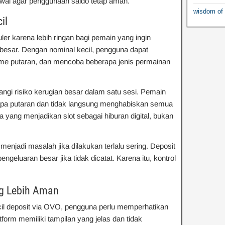
awal agar penggunaan saldo tetap aman.
wisdom of
il
uler karena lebih ringan bagi pemain yang ingin
esar. Dengan nominal kecil, pengguna dapat
me putaran, dan mencoba beberapa jenis permainan
gi risiko kerugian besar dalam satu sesi. Pemain
apa putaran dan tidak langsung menghabiskan semua
 yang menjadikan slot sebagai hiburan digital, bukan
 menjadi masalah jika dilakukan terlalu sering. Deposit
pengeluaran besar jika tidak dicatat. Karena itu, kontrol
ng Lebih Aman
cil deposit via OVO, pengguna perlu memperhatikan
tform memiliki tampilan yang jelas dan tidak