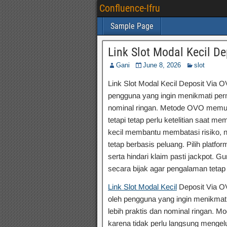
Confluence-Ifru
Sample Page
Link Slot Modal Kecil D
Gani
June 8, 2026
slot
Link Slot Modal Kecil Deposit Via O
pengguna yang ingin menikmati perm
nominal ringan. Metode OVO memud
tetapi tetap perlu ketelitian saat
kecil membantu membatasi risiko,
tetap berbasis peluang. Pilih platfo
serta hindari klaim pasti jackpot. 
secara bijak agar pengalaman tetap a
Link Slot Modal Kecil
Deposit Via OV
oleh pengguna yang ingin menikmati
lebih praktis dan nominal ringan. M
karena tidak perlu langsung menge