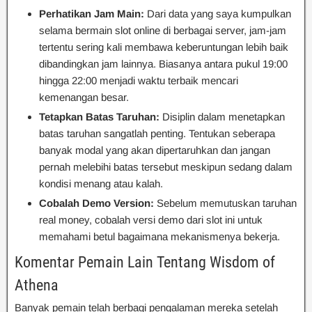
Perhatikan Jam Main:
Dari data yang saya kumpulkan
selama bermain slot online di berbagai server, jam-jam
tertentu sering kali membawa keberuntungan lebih baik
dibandingkan jam lainnya. Biasanya antara pukul 19:00
hingga 22:00 menjadi waktu terbaik mencari
kemenangan besar.
Tetapkan Batas Taruhan:
Disiplin dalam menetapkan
batas taruhan sangatlah penting. Tentukan seberapa
banyak modal yang akan dipertaruhkan dan jangan
pernah melebihi batas tersebut meskipun sedang dalam
kondisi menang atau kalah.
Cobalah Demo Version:
Sebelum memutuskan taruhan
real money, cobalah versi demo dari slot ini untuk
memahami betul bagaimana mekanismenya bekerja.
Komentar Pemain Lain Tentang Wisdom of
Athena
Banyak pemain telah berbagi pengalaman mereka setelah